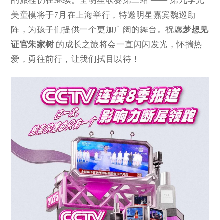
的旅程仍在继续。全明星联赛第三站 —— 第九季完
美童模将于7月在上海举行，特邀明星嘉宾魏巡助
阵，为孩子们提供一个更加广阔的舞台。祝愿
梦想见
证官朱家树
的成长之旅将会一直闪闪发光，怀揣热
爱，勇往前行，让我们拭目以待！