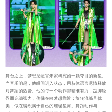
舞台之上，梦想见证官朱家树宛如一颗夺目的新星。
当音乐响起，他瞬间进入状态，用肢体语言尽情释放
对舞蹈的热爱。他的每一个动作都精准有力，踮脚轻
盈而充满张力，仿佛在向梦想靠近；旋转流畅且优
美，似在编织属于自己的璀璨星河。舞蹈动作与