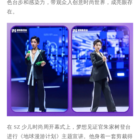
色台步和感染力，带观众入创意时尚世界，成亮眼存
在。
在 SZ 少儿时尚周开幕式上，梦想见证官朱家树登台
进行《地球漫游计划》主题宣讲。他身着一套剪裁得