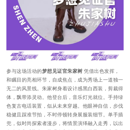
参与这场活动的
梦想见证官朱家树
凭借出色发挥，
和瞩目的亮相环节，自成焦点，成为秀场上一道独一
无二的风景线。朱家树身着设计感黑白西装，剪裁得
体，飘带添灵动。他登台后，音乐灯光就位。手持绿
色复古电话装置，似从未来穿越。他眼神自信，步伐
稳健且踩准节拍，不时停顿转身展服装细节。单手插
兜，似时尚探索者漫步，将情景演绎融入走秀，以出