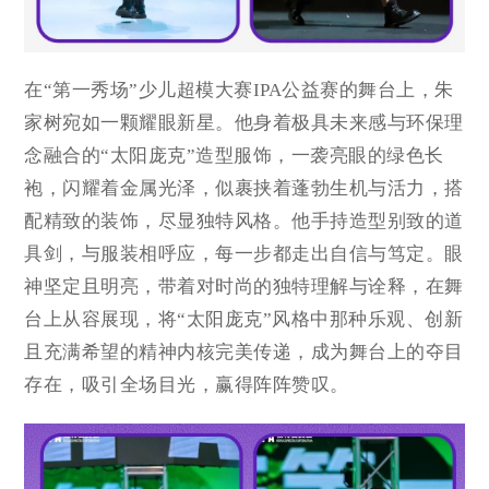
在“第一秀场”少儿超模大赛IPA公益赛的舞台上，朱
家树宛如一颗耀眼新星。他身着极具未来感与环保理
念融合的“太阳庞克”造型服饰，一袭亮眼的绿色长
袍，闪耀着金属光泽，似裹挟着蓬勃生机与活力，搭
配精致的装饰，尽显独特风格。他手持造型别致的道
具剑，与服装相呼应，每一步都走出自信与笃定。眼
神坚定且明亮，带着对时尚的独特理解与诠释，在舞
台上从容展现，将“太阳庞克”风格中那种乐观、创新
且充满希望的精神内核完美传递，成为舞台上的夺目
存在，吸引全场目光，赢得阵阵赞叹。