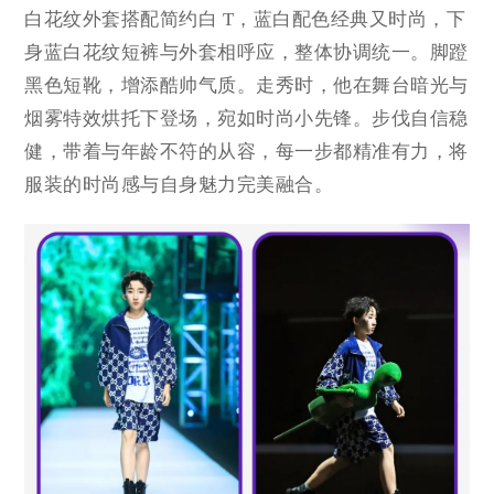
白花纹外套搭配简约白 T，蓝白配色经典又时尚，下
身蓝白花纹短裤与外套相呼应，整体协调统一。脚蹬
黑色短靴，增添酷帅气质。走秀时，他在舞台暗光与
烟雾特效烘托下登场，宛如时尚小先锋。步伐自信稳
健，带着与年龄不符的从容，每一步都精准有力，将
服装的时尚感与自身魅力完美融合。