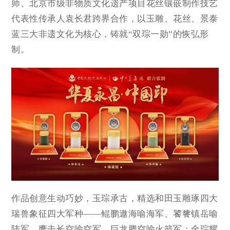
师、北京市级非物质文化遗产项目花丝镶嵌制作技艺
代表性传承人袁长君跨界合作，以玉雕、花丝、景泰
蓝三大非遗文化为核心，铸就“双琮一勋”的恢弘形
制。
作品创意生动巧妙，玉琮承古，精选和田玉雕琢四大
瑞兽象征四大军种——鲲鹏遨海喻海军、饕餮镇岳喻
陆军、鹰击长空喻空军、巨龙腾空喻火箭军；金琮耀