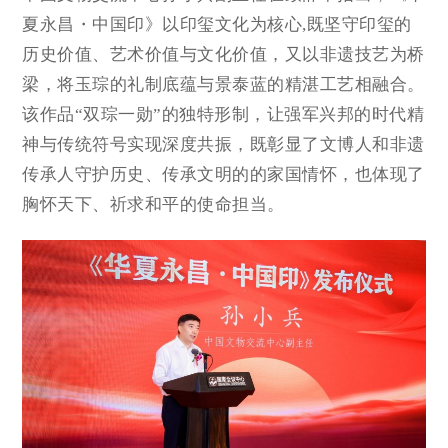
夏永昌・中国印》以印玺文化为核心,既坚守印玺的
历史价值、艺术价值与文化价值，又以非遗技艺为桥
梁，将玉琮的礼制底蕴与景泰蓝的精湛工艺相融合。
该作品“双琮一勋”的独特形制，让强军兴邦的时代精
神与传统符号实现深度共振，既彰显了文博人和非遗
传承人守护历史、传承文明的的家国情怀，也体现了
胸怀天下、祈求和平的使命担当。