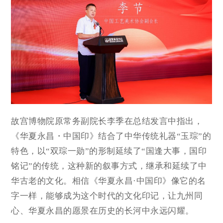
故宫博物院原常务副院长李季在总结发言中指出，
《华夏永昌・中国印》结合了中华传统礼器“玉琮”的
特色，以“双琮一勋”的形制延续了“国逢大事，国印
铭记”的传统，这种新的叙事方式，继承和延续了中
华古老的文化。相信《华夏永昌·中国印》像它的名
字一样，能够成为这个时代的文化印记，让九州同
心、华夏永昌的愿景在历史的长河中永远闪耀。