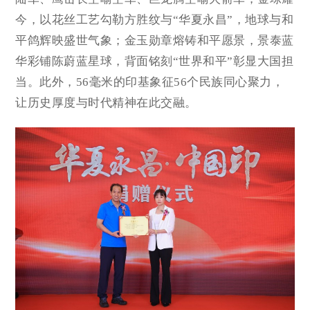
今，以花丝工艺勾勒方胜纹与“华夏永昌”，地球与和
平鸽辉映盛世气象；金玉勋章熔铸和平愿景，景泰蓝
华彩铺陈蔚蓝星球，背面铭刻“世界和平”彰显大国担
当。此外，56毫米的印基象征56个民族同心聚力，
让历史厚度与时代精神在此交融。