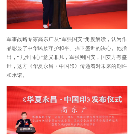
军事战略专家高东广从“军强国安”角度解读，认为作
品彰显了中华民族守护和平、捍卫盛世的决心。他指
出，“九州同心”意义非凡，军强则国安，国安方有盛
世，这方《华夏永昌・中国印》传递着对未来的期许
和承诺。