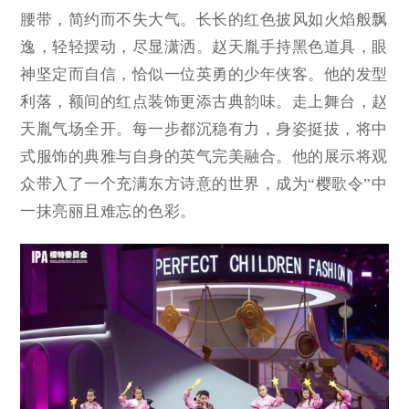
腰带，简约而不失大气。长长的红色披风如火焰般飘
逸，轻轻摆动，尽显潇洒。赵天胤手持黑色道具，眼
神坚定而自信，恰似一位英勇的少年侠客。他的发型
利落，额间的红点装饰更添古典韵味。走上舞台，赵
天胤气场全开。每一步都沉稳有力，身姿挺拔，将中
式服饰的典雅与自身的英气完美融合。他的展示将观
众带入了一个充满东方诗意的世界，成为“樱歌令”中
一抹亮丽且难忘的色彩。