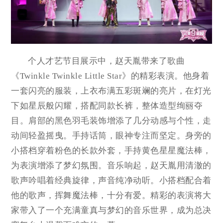
个人才艺节目展示中，赵天胤带来了歌曲
《Twinkle Twinkle Little Star》的精彩表演。他身着
一套闪亮的服装，上衣布满五彩斑斓的亮片，在灯光
下如星辰般闪耀，搭配同款长裤，整体造型绚丽夺
目。肩部的黑色羽毛装饰增添了几分动感与个性，走
动间轻盈摇曳。手持话筒，眼神专注而坚定。身旁的
小搭档穿着粉色的长款外套，手持黄色星星魔法棒，
为表演增添了梦幻氛围。音乐响起，赵天胤用清澈的
歌声吟唱着经典旋律，声音纯净动听。小搭档配合着
他的歌声，挥舞魔法棒，十分有爱。精彩的表演将大
家带入了一个充满童真与梦幻的音乐世界，成为总决