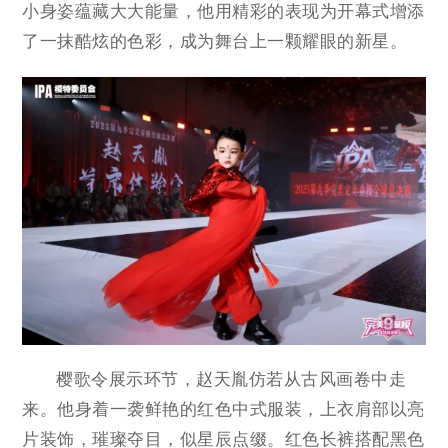
小身姿蕴藏大大能量，他用精彩的表现为开幕式增添
了一抹酷炫的色彩，成为舞台上一颗耀眼的新星。
樱歌令展示环节，赵天胤仿若从古风画卷中走
来。他身着一袭鲜艳的红色中式服装，上衣肩部以亮
片装饰，璀璨夺目，似星辰点缀。红色长裤搭配黑色