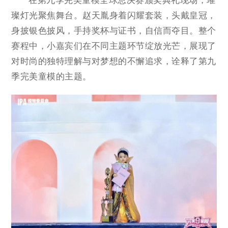
在第九季完美童模全球总决赛颁奖典礼现场，璀
璨灯光聚焦舞台。赵天胤身着闪耀套装，头戴皇冠，
身披银色披风，手持奖杯与证书，自信而夺目。整个
赛程中，小嘉宾们在不同主题环节绽放光芒，展现了
对时尚的独特理解与对梦想的不懈追求，诠释了第九
季完美童模的主题。