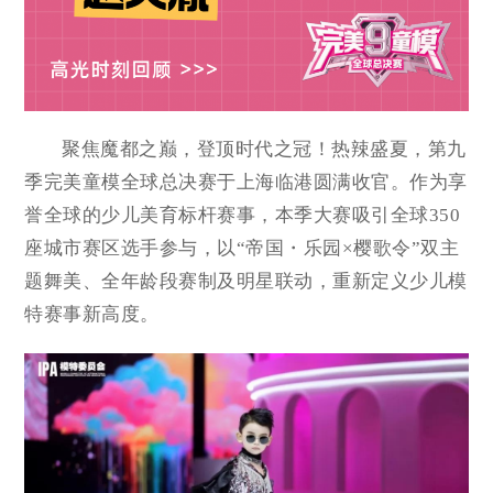
聚焦魔都之巅，登顶时代之冠！热辣盛夏，第九
季完美童模全球总决赛于上海临港圆满收官。作为享
誉全球的少儿美育标杆赛事，本季大赛吸引全球350
座城市赛区选手参与，以“帝国・乐园×樱歌令”双主
题舞美、全年龄段赛制及明星联动，重新定义少儿模
特赛事新高度。