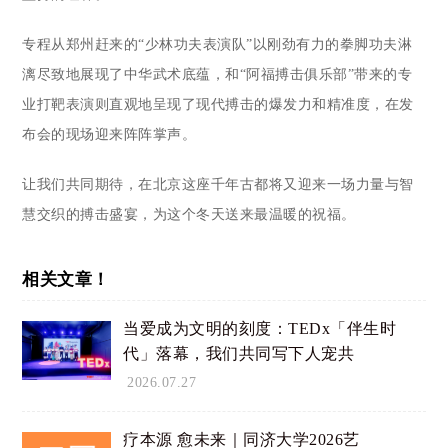
专程从郑州赶来的“少林功夫表演队”以刚劲有力的拳脚功夫淋
漓尽致地展现了中华武术底蕴，和“阿福搏击俱乐部”带来的专
业打靶表演则直观地呈现了现代搏击的爆发力和精准度，在发
布会的现场迎来阵阵掌声。
让我们共同期待，在北京这座千年古都将又迎来一场力量与智
慧交织的搏击盛宴，为这个冬天送来最温暖的祝福。
相关文章！
当爱成为文明的刻度：TEDx「伴生时
代」落幕，我们共同写下人宠共
2026.07.27
疗本源 愈未来｜同济大学2026艺