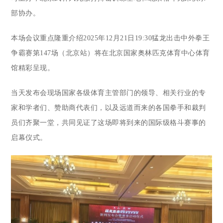
部协办。
本场会议重点隆重介绍2025年12月21日19:30猛龙出击中外拳王
争霸赛第147场（北京站）将在北京国家奥林匹克体育中心体育
馆精彩呈现。
当天发布会现场国家各级体育主管部门的领导、相关行业的专
家和学者们、赞助商代表们，以及远道而来的各国拳手和裁判
员们齐聚一堂，共同见证了这场即将到来的国际级格斗赛事的
启幕仪式。