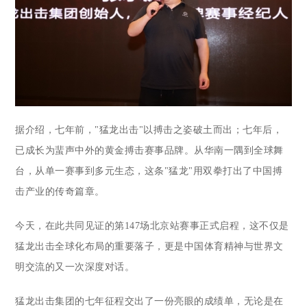
据介绍，七年前，"猛龙出击"以搏击之姿破土而出；七年后，
已成长为蜚声中外的黄金搏击赛事品牌。从华南一隅到全球舞
台，从单一赛事到多元生态，这条"猛龙"用双拳打出了中国搏
击产业的传奇篇章。
今天，在此共同见证的第147场北京站赛事正式启程，这不仅是
猛龙出击全球化布局的重要落子，更是中国体育精神与世界文
明交流的又一次深度对话。
猛龙出击集团的七年征程交出了一份亮眼的成绩单，无论是在